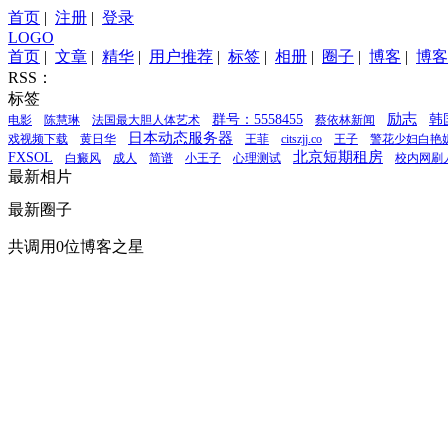
首页
|
注册
|
登录
LOGO
首页
|
文章
|
精华
|
用户推荐
|
标签
|
相册
|
圈子
|
博客
|
博客
RSS：
标签
励志
群号：5558455
韩
电影
陈慧琳
法国最大胆人体艺术
蔡依林新闻
日本动态服务器
戏视频下载
黄日华
王菲
citszjj.co
王子
警花少妇白艳
北京短期租房
FXSOL
白癜风
成人
简谱
小王子
心理测试
校内网刷
最新相片
最新圈子
共调用0位博客之星