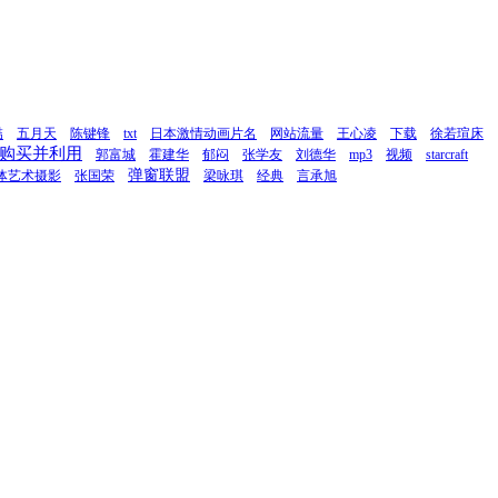
喆
五月天
陈键锋
txt
日本激情动画片名
网站流量
王心凌
下载
徐若瑄床
购买并利用
郭富城
霍建华
郁闷
张学友
刘德华
mp3
视频
starcraft
弹窗联盟
体艺术摄影
张国荣
梁咏琪
经典
言承旭