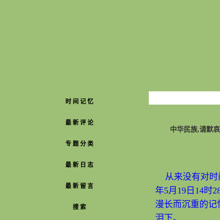
时 间 记 忆
最 新 评 论
中华民族,请默哀
专 题 分 类
最 新 日 志
从来没有对时间
最 新 留 言
年5月19日14
漫长而沉重的记
搜 索
泪下。