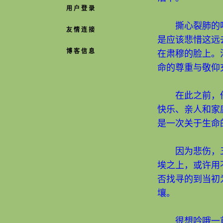
用 户 登 录
撕心裂肺的鸣
友 情 连 接
是应该悲惜这远
博 客 信 息
在肃穆的脸上。
命的尊重与敬仰
在此之前，他
快乐、亲人和家
是一次关于生命
因为悲伤，五
埃之上，或许用
否找寻的到当初
壤。
很想吟哦一首