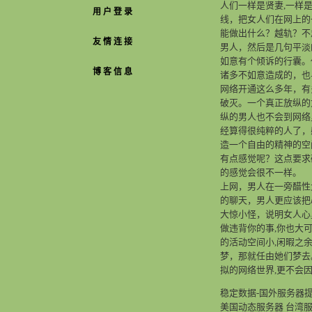
人们一样是贤妻,一样
用 户 登 录
线，把女人们在网上
能做出什么？越轨？不
友 情 连 接
男人，然后是几句平淡
如意有个倾诉的行囊。
博 客 信 息
诸多不如意造成的，
网络开通这么多年，有
破灭。一个真正放纵的
纵的男人也不会到网络
经算得很纯粹的人了，
造一个自由的精神的空
有点感觉呢？这点要求
的感觉会很不一样。
上网，男人在一旁醋性
的聊天，男人更应该把
大惊小怪，说明女人心
做违背你的事,你也大
的活动空间小,闲暇之
梦，那就任由她们梦去
拟的网络世界,更不会
稳定数据-国外服务器提
美国动态服务器 台湾服