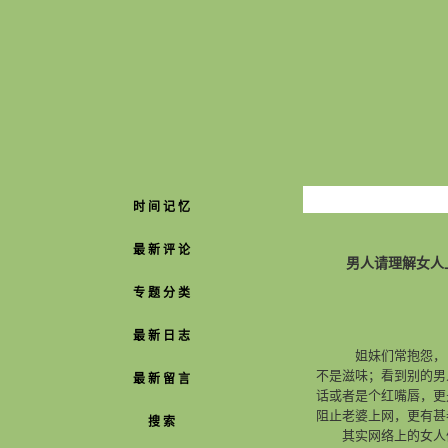
时 间 记 忆
最 新 评 论
男人请理解女人
专 题 分 类
最 新 日 志
姐妹们常抱怨，自己
不是滋味；看到别的男
最 新 留 言
话或者是个红嘴唇，更
阻止老婆上网，更有甚
搜 索
其实网络上的女人们